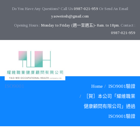
Do You Have Any Questions? Call Us
0987-021-959
Or Send An Email
yaoweiosh@gmail.com
Opening Hours :
Monday to Friday (週一至週五)- 8am. to 18pm.
Contact :
0987-021-959
ISO9001
Home
ISO9001驗證
［賀］本公司「耀維職業
健康顧問有限公司」通過
ISO9001驗證