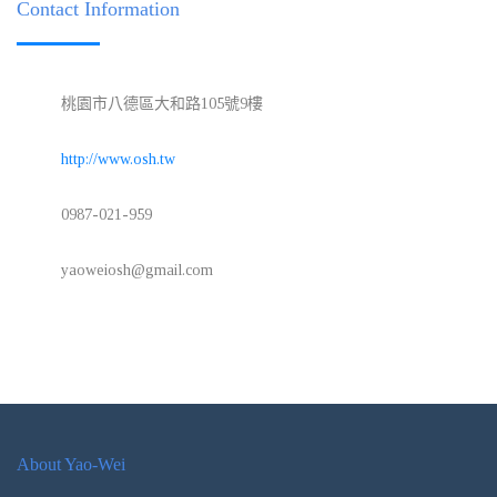
Contact Information
桃園市八德區大和路105號9樓
http://www.osh.tw
0987-021-959
yaoweiosh@gmail.com
About Yao-Wei