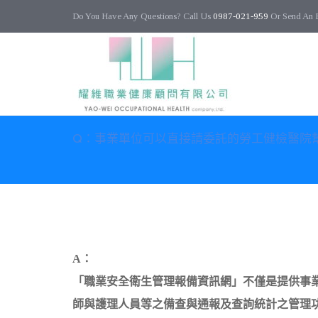
Do You Have Any Questions? Call Us
0987-021-959
Or Send An 
Q：事業單位可以直接請委託的勞工健檢醫院
02
A：
5 月
「職業安全衛生管理報備資訊網」不僅是提供事
0
師與護理人員等之備查與通報及查詢統計之管理