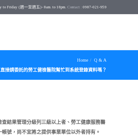
y to Friday (週一至週五)- 8am. to 18pm.
Contact :
0987-021-959
Home
Q & A
以直接請委託的勞工健檢醫院幫忙到系統登錄資料嗎？
檢查結果管理分級列三級以上者、勞工健康服務醫
一帳號，尚不宜將之提供事業單位以外者持有。