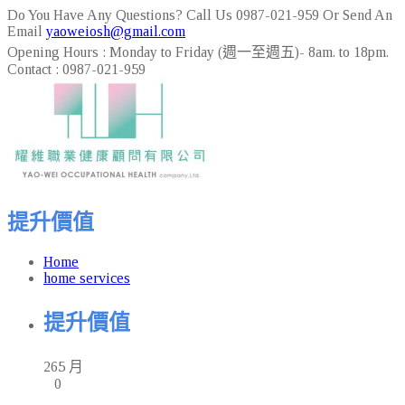
Do You Have Any Questions? Call Us
0987-021-959
Or Send An
Email
yaoweiosh@gmail.com
Opening Hours :
Monday to Friday (週一至週五)- 8am. to 18pm.
Contact :
0987-021-959
提升價值
Home
home services
提升價值
26
5 月
0