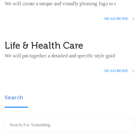
We will create a unique and visually pleasing logo to r
5 月
READ MORE
0
Life & Health Care
28
We will put together a detailed and specific style guid
5 月
READ MORE
0
Search