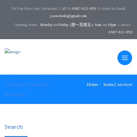
Do You Have Any Questions? Call Us
0987-021-959
Or Send An Email
yaoweiosh@gmail.com
Opening Hours :
Monday to Friday (週一至週五)- 8am. to 18pm.
Contact :
0987-021-959
Category home2
Home
home2 services
services
Search